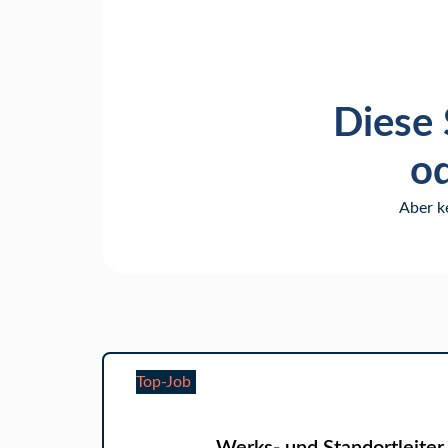
Diese 
od
Aber k
Top-Job