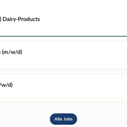
 Dairy-Products
n (m/w/d)
/w/d)
Alle Jobs