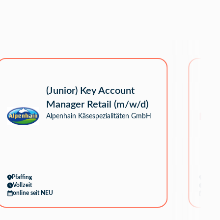
(Junior) Key Account
Manager Retail (m/w/d)
Alpenhain Käsespezialitäten GmbH
Pfaffing
Breub
Vollzeit
Vollze
online seit NEU
online