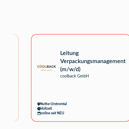
Leitung
d)
Verpackungsmanagement
H
(m/w/d)
coolback GmbH
Nuthe-Urstromtal
Vollzeit
online seit NEU