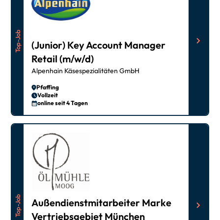
Top-Job
(Junior) Key Account Manager
Retail (m/w/d)
Alpenhain Käsespezialitäten GmbH
Pfaffing
Vollzeit
online seit 4 Tagen
Top-Job
Außendienstmitarbeiter Marke
Vertriebsgebiet München