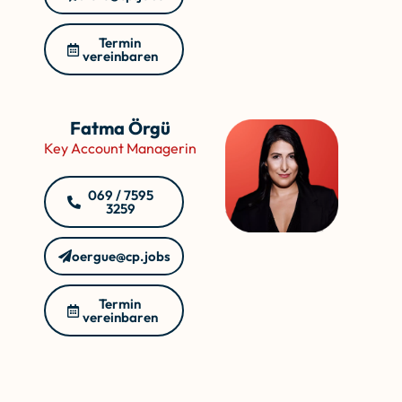
Termin
vereinbaren
Fatma Örgü
Key Account Managerin
069 / 7595
3259
oergue@cp.jobs
Termin
vereinbaren