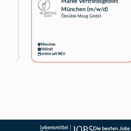
ement
Marke Vertriebsgebiet
München (m/w/d)
Ölmühle Moog GmbH
München
Vollzeit
online seit NEU
Die besten Jobs