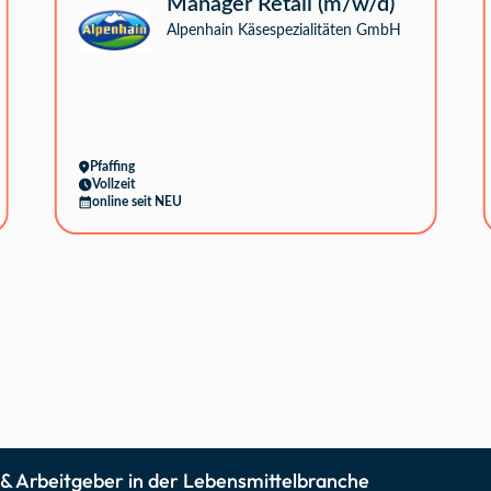
Manager Retail (m/w/d)
Alpenhain Käsespezialitäten GmbH
Pfaffing
Vollzeit
online seit NEU
 & Arbeitgeber in der Lebensmittelbranche