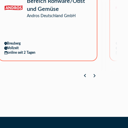
Bereich Rohware/Obst
und Gemüse
Andros Deutschland GmbH
Breuberg
Berlin
Vollzeit
Vollze
online seit 2 Tagen
online