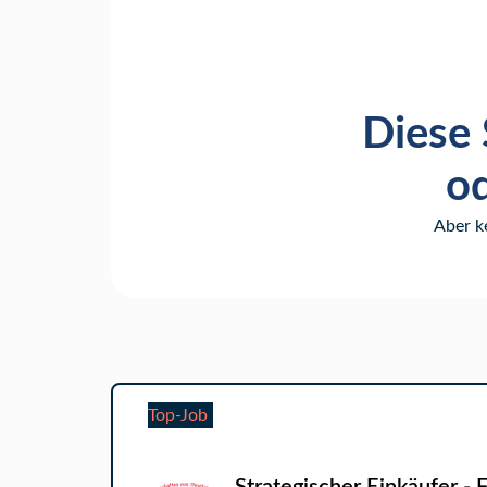
Diese 
od
Aber k
Top-Job