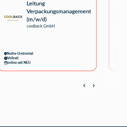
Leitung
Verpackungsmanagement
(m/w/d)
coolback GmbH
Nuthe-Urstromtal
Münc
Vollzeit
Vollze
online seit NEU
online