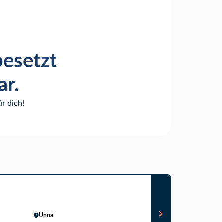
besetzt
ar.
r dich!
Unna