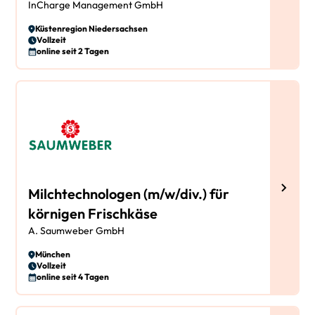
InCharge Management GmbH
Küstenregion Niedersachsen
Vollzeit
online seit 2 Tagen
Milchtechnologen (m/w/div.) für
körnigen Frischkäse
A. Saumweber GmbH
München
Vollzeit
online seit 4 Tagen